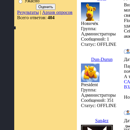
Ужасно
Вн
мо
Результаты
|
Архив опросов
св
Всего ответов:
404
Fl
Новичёк
уда
Группа:
Се
Администраторы
ак
Сообщений:
1
Статус:
OFFLINE
Dun-Durun
Да
Па
по
А 
СА
President
В
Группа:
Администраторы
Ho
Сообщений:
351
Статус:
OFFLINE
San4ez
Да
Quo