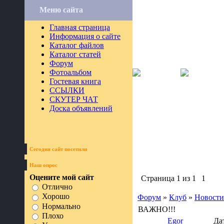
Меню сайта
Главная страница
Информация о сайте
Каталог файлов
Каталог статей
Форум
Фотоальбом
Гостевая книга
ССЫЛКИ
СКУТЕР ЧАТ
Доска объявлений
Сегодня сайт посетили
Наш опрос
Оцените мой сайт
Страница
1
из
1
1
Отлично
Хорошо
Форум
»
Клуб
»
Новости
Нормально
ВАЖНО!!!
Плохо
Egor
Да