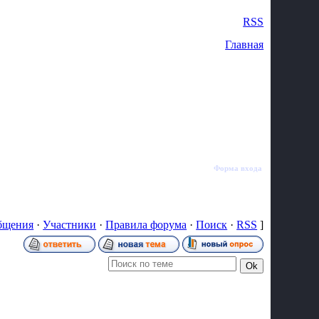
Суббота, 08.08.2026, 10:15
|
RSS
Главная
Форма входа
бщения
·
Участники
·
Правила форума
·
Поиск
·
RSS
]