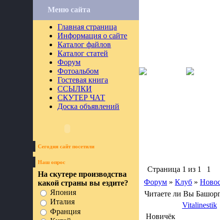
Меню сайта
Главная страница
Информация о сайте
Каталог файлов
Каталог статей
Форум
Фотоальбом
Гостевая книга
ССЫЛКИ
СКУТЕР ЧАТ
Доска объявлений
Сегодня сайт посетили
Наш опрос
Страница
1
из
1
1
На скутере производства
Форум
»
Клуб
»
Ново
какой страны вы ездите?
Япония
Читаете ли Вы Башор
Италия
Vitalinestik
Франция
Новичёк