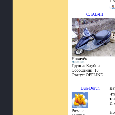
Ho
СЛАВЯН
Новичёк
Группа: Клубни
Сообщений:
18
Статус:
OFFLINE
Dun-Durun
Да
Чт
те
И 
President
Ho