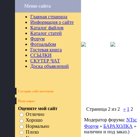
Меню сайта
Главная страница
Информация о сайте
Каталог файлов
Каталог статей
Форум
Фотоальбом
Гостевая книга
ССЫЛКИ
СКУТЕР ЧАТ
Доска объявлений
Сегодня сайт посетили
Наш опрос
Оцените мой сайт
Страница
2
из
2
«
1
2
Отлично
Модератор форума:
NTsc
Хорошо
Нормально
Форум
»
БАРАХОЛКА
»
наличии и под заказ.)
Плохо