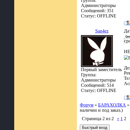
Группа:
Администраторы
Сообщений:
351
Статус:
OFFLINE
San4ez
Да
Quo
ср
НЕ
Де
Первый заместитель
Ре
Группа:
Те
Администраторы
Ас
Сообщений:
514
Статус:
OFFLINE
Форум
»
БАРАХОЛКА
»
наличии и под заказ.)
Страница
2
из
2
«
1
2