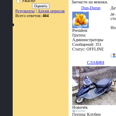
Ужасно
Запчасти на мокики.
Dun-Durun
Да
Результаты
|
Архив опросов
да
Всего ответов:
404
ст
Ho
President
Группа:
Администраторы
Сообщений:
351
Статус:
OFFLINE
СЛАВЯН
Новичёк
Группа: Клубни