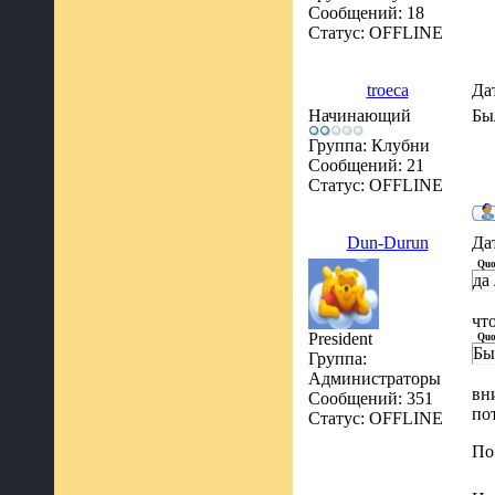
Сообщений:
18
Статус:
OFFLINE
troeca
Да
Начинающий
Бы
Группа: Клубни
Сообщений:
21
Статус:
OFFLINE
Dun-Durun
Да
Quo
да
что
President
Quo
Бы
Группа:
Администраторы
вн
Сообщений:
351
по
Статус:
OFFLINE
По